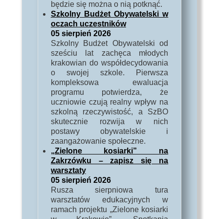
będzie się można o nią potknąć.
Szkolny Budżet Obywatelski w
oczach uczestników
05 sierpień 2026
Szkolny Budżet Obywatelski od
sześciu lat zachęca młodych
krakowian do współdecydowania
o swojej szkole. Pierwsza
kompleksowa ewaluacja
programu potwierdza, że
uczniowie czują realny wpływ na
szkolną rzeczywistość, a SzBO
skutecznie rozwija w nich
postawy obywatelskie i
zaangażowanie społeczne.
„Zielone kosiarki” na
Zakrzówku – zapisz się na
warsztaty
05 sierpień 2026
Rusza sierpniowa tura
warsztatów edukacyjnych w
ramach projektu „Zielone kosiarki