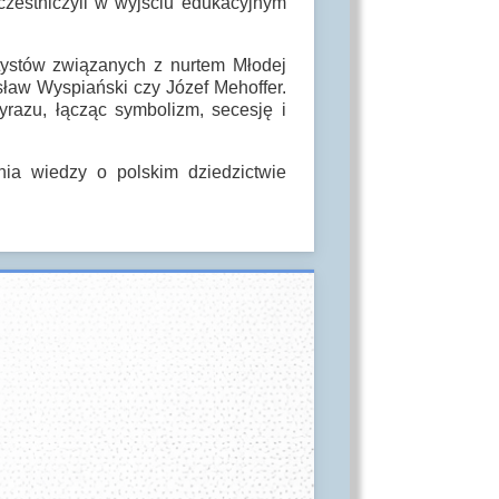
zestniczyli w wyjściu edukacyjnym
tystów związanych z nurtem Młodej
sław Wyspiański
czy
Józef Mehoffer
.
yrazu, łącząc symbolizm, secesję i
nia wiedzy o polskim dziedzictwie