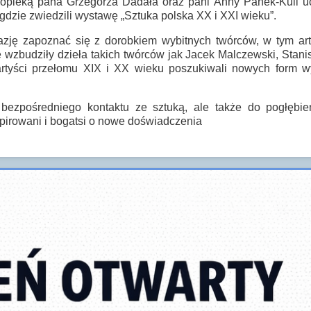
opieką pana Grzegorza Dadała oraz pani Anny Panek-Kuli uc
 gdzie zwiedzili wystawę „Sztuka polska XX i XXI wieku”.
azję zapoznać się z dorobkiem wybitnych twórców, w tym ar
 wzbudziły dzieła takich twórców jak
Jacek Malczewski
,
Stani
artyści przełomu XIX i XX wieku poszukiwali nowych form w
 bezpośredniego kontaktu ze sztuką, ale także do pogłębie
spirowani i bogatsi o nowe doświadczenia