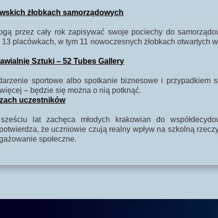
kowskich żłobkach samorządowych
 mogą przez cały rok zapisywać swoje pociechy do samorząd
13 placówkach, w tym 11 nowoczesnych żłobkach otwartych w o
ialnię Sztuki – 52 Tubes Gallery
ydarzenie sportowe albo spotkanie biznesowe i przypadkiem
więcej – będzie się można o nią potknąć.
czach uczestników
sześciu lat zachęca młodych krakowian do współdecydo
twierdza, że uczniowie czują realny wpływ na szkolną rzeczy
ngażowanie społeczne.