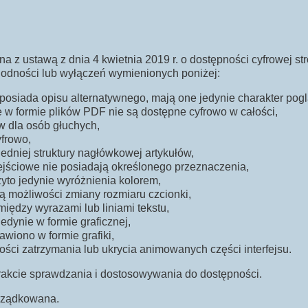
a z ustawą z dnia 4 kwietnia 2019 r. o dostępności cyfrowej str
odności lub wyłączeń wymienionych poniżej:
posiada opisu alternatywnego, mają one jedynie charakter pog
e w formie plików PDF nie są dostępne cyfrowo w całości,
ów dla osób głuchych,
yfrowo,
edniej struktury nagłówkowej artykułów,
ejściowe nie posiadają określonego przeznaczenia,
żyto jedynie wyróżnienia kolorem,
ą możliwości zmiany rozmiaru czcionki,
iędzy wyrazami lub liniami tekstu,
edynie w formie graficznej,
awiono w formie grafiki,
ości zatrzymania lub ukrycia animowanych części interfejsu.
rakcie sprawdzania i dostosowywania do dostępności.
orządkowana.