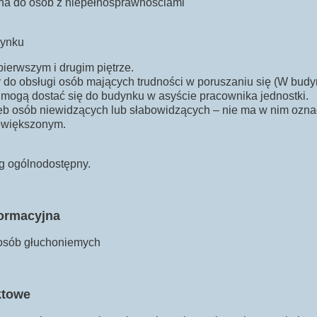
ana do osób z niepełnosprawnościami
dynku
pierwszym i drugim piętrze.
y do obsługi osób mających trudności w poruszaniu się (W budy
mogą dostać się do budynku w asyście pracownika jednostki.
b osób niewidzących lub słabowidzących – nie ma w nim oznacz
owiększonym.
ng ogólnodostępny.
formacyjna
 osób głuchoniemych
ktowe