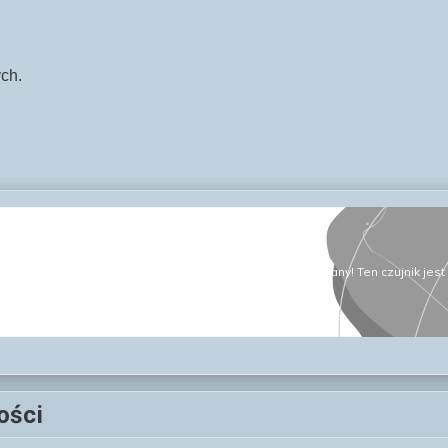
ych.
ości