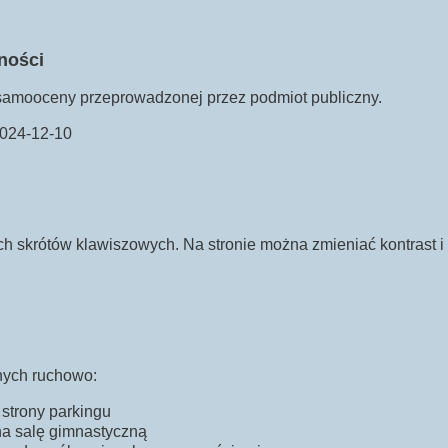
ności
samooceny przeprowadzonej przez podmiot publiczny.
 2024-12-10
 skrótów klawiszowych. Na stronie można zmieniać kontrast i 
nych ruchowo:
 strony parkingu
na salę gimnastyczną