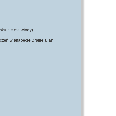
nku nie ma windy).
eń w alfabecie Braille'a, ani