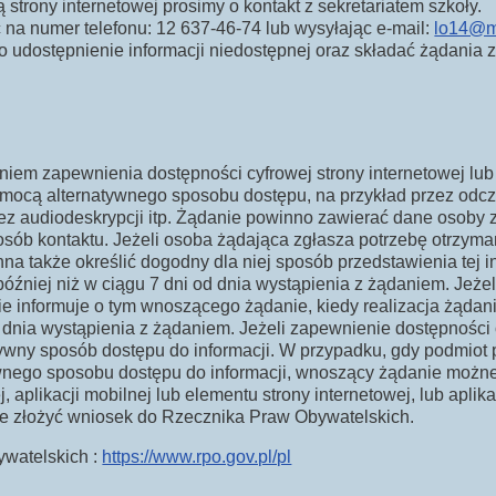
trony internetowej prosimy o kontakt z sekretariatem szkoły.
na numer telefonu: 12 637-46-74 lub wysyłając e-mail:
lo14@m
 udostępnienie informacji niedostępnej oraz składać żądania 
iem zapewnienia dostępności cyfrowej strony internetowej lub 
omocą alternatywnego sposobu dostępu, na przykład przez odc
ez audiodeskrypcji itp. Żądanie powinno zawierać dane osoby 
posób kontaktu. Jeżeli osoba żądająca zgłasza potrzebę otrzym
a także określić dogodny dla niej sposób przedstawienia tej i
óźniej niż w ciągu 7 dni od dnia wystąpienia z żądaniem. Jeżeli
e informuje o tym wnoszącego żądanie, kiedy realizacja żądani
 dnia wystąpienia z żądaniem. Jeżeli zapewnienie dostępności 
wny sposób dostępu do informacji. W przypadku, gdy podmiot p
ywnego sposobu dostępu do informacji, wnoszący żądanie możn
, aplikacji mobilnej lub elementu strony internetowej, lub aplik
e złożyć wniosek do Rzecznika Praw Obywatelskich.
ywatelskich :
https://www.rpo.gov.pl/pl