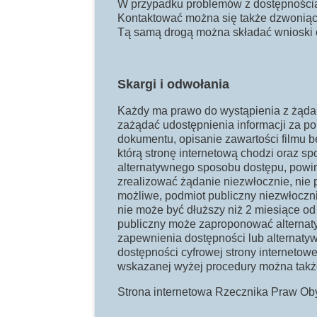
W przypadku problemów z dostępnością s
Kontaktować można się także dzwoniąc 
Tą samą drogą można składać wnioski o
Skargi i odwołania
Każdy ma prawo do wystąpienia z żądan
zażądać udostępnienia informacji za p
dokumentu, opisanie zawartości filmu b
którą stronę internetową chodzi oraz s
alternatywnego sposobu dostępu, powinn
zrealizować żądanie niezwłocznie, nie p
możliwe, podmiot publiczny niezwłoczni
nie może być dłuższy niż 2 miesiące od
publiczny może zaproponować alternaty
zapewnienia dostępności lub alternat
dostępności cyfrowej strony internetowej
wskazanej wyżej procedury można takż
Strona internetowa Rzecznika Praw Ob