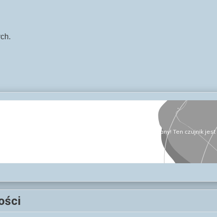
ych.
ości