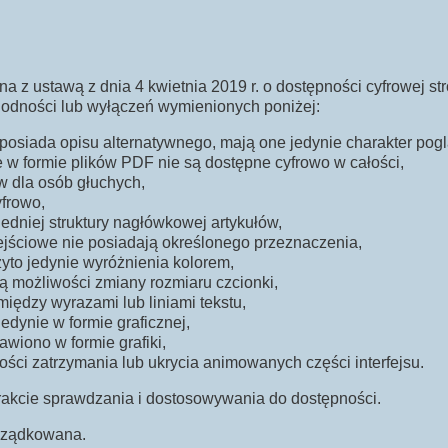
a z ustawą z dnia 4 kwietnia 2019 r. o dostępności cyfrowej str
odności lub wyłączeń wymienionych poniżej:
posiada opisu alternatywnego, mają one jedynie charakter pog
e w formie plików PDF nie są dostępne cyfrowo w całości,
ów dla osób głuchych,
yfrowo,
edniej struktury nagłówkowej artykułów,
ejściowe nie posiadają określonego przeznaczenia,
żyto jedynie wyróżnienia kolorem,
ą możliwości zmiany rozmiaru czcionki,
iędzy wyrazami lub liniami tekstu,
edynie w formie graficznej,
awiono w formie grafiki,
ości zatrzymania lub ukrycia animowanych części interfejsu.
rakcie sprawdzania i dostosowywania do dostępności.
orządkowana.