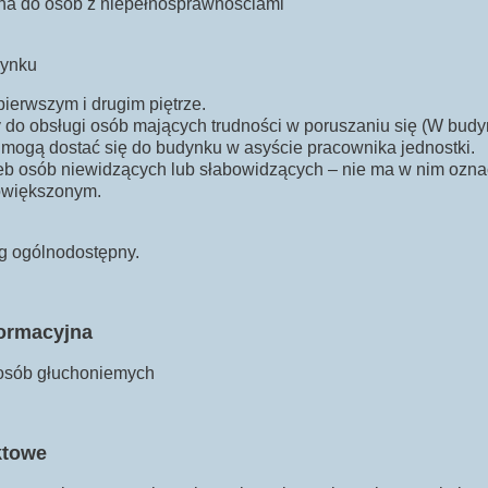
ana do osób z niepełnosprawnościami
dynku
pierwszym i drugim piętrze.
y do obsługi osób mających trudności w poruszaniu się (W budy
mogą dostać się do budynku w asyście pracownika jednostki.
b osób niewidzących lub słabowidzących – nie ma w nim oznacz
owiększonym.
ng ogólnodostępny.
formacyjna
 osób głuchoniemych
ktowe