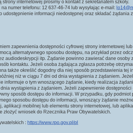
trony internetowej prosimy o kontakt z sekretariatem szkoły.
na numer telefonu: 12 637-46-74 lub wysyłając e-mail:
lo14@m
 udostępnienie informacji niedostępnej oraz składać żądania 
iem zapewnienia dostępności cyfrowej strony internetowej lub 
omocą alternatywnego sposobu dostępu, na przykład przez odc
ez audiodeskrypcji itp. Żądanie powinno zawierać dane osoby 
posób kontaktu. Jeżeli osoba żądająca zgłasza potrzebę otrzym
a także określić dogodny dla niej sposób przedstawienia tej i
óźniej niż w ciągu 7 dni od dnia wystąpienia z żądaniem. Jeżeli
e informuje o tym wnoszącego żądanie, kiedy realizacja żądani
 dnia wystąpienia z żądaniem. Jeżeli zapewnienie dostępności 
wny sposób dostępu do informacji. W przypadku, gdy podmiot p
ywnego sposobu dostępu do informacji, wnoszący żądanie możn
, aplikacji mobilnej lub elementu strony internetowej, lub aplik
e złożyć wniosek do Rzecznika Praw Obywatelskich.
ywatelskich :
https://www.rpo.gov.pl/pl