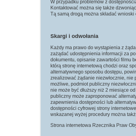
W przypadku problemów z dostępnością s
Kontaktować można się także dzwoniąc 
Tą samą drogą można składać wnioski o
Skargi i odwołania
Każdy ma prawo do wystąpienia z żądan
zażądać udostępnienia informacji za p
dokumentu, opisanie zawartości filmu b
którą stronę internetową chodzi oraz s
alternatywnego sposobu dostępu, powinn
zrealizować żądanie niezwłocznie, nie p
możliwe, podmiot publiczny niezwłoczni
nie może być dłuższy niż 2 miesiące od
publiczny może zaproponować alternaty
zapewnienia dostępności lub alternat
dostępności cyfrowej strony internetowej
wskazanej wyżej procedury można takż
Strona internetowa Rzecznika Praw Ob