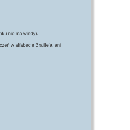
nku nie ma windy).
eń w alfabecie Braille'a, ani