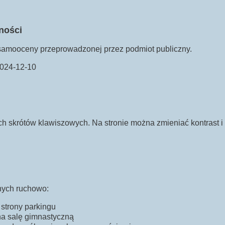
ności
samooceny przeprowadzonej przez podmiot publiczny.
 2024-12-10
 skrótów klawiszowych. Na stronie można zmieniać kontrast i 
nych ruchowo:
 strony parkingu
na salę gimnastyczną