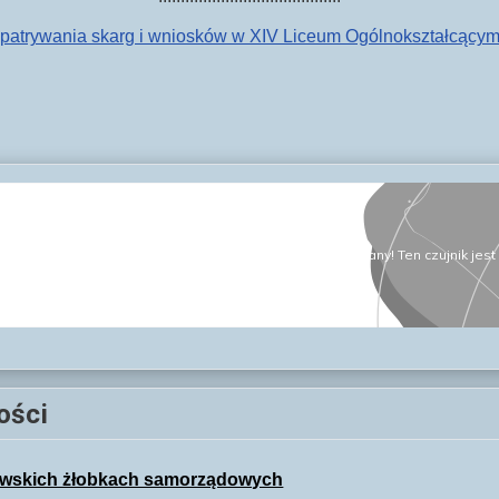
zpatrywania skarg i wniosków w XIV Liceum Ogólnokształcącym
ości
kowskich żłobkach samorządowych