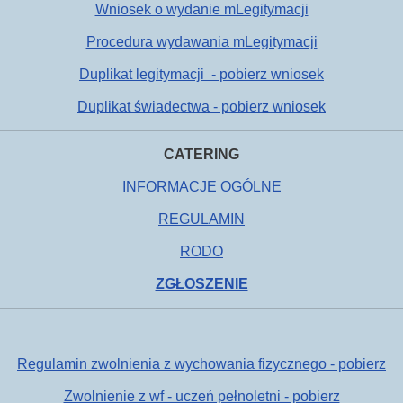
Wniosek o wydanie mLegitymacji
Procedura wydawania mLegitymacji
Duplikat legitymacji - pobierz wniosek
Duplikat świadectwa - pobierz wniosek
CATERING
INFORMACJE OGÓLNE
REGULAMIN
RODO
ZGŁOSZENIE
Regulamin zwolnienia z wychowania fizycznego - pobierz
Zwolnienie z wf - uczeń pełnoletni - pobierz