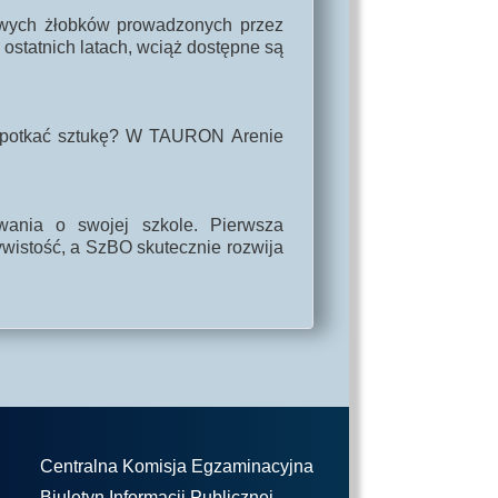
owych żłobków prowadzonych przez
statnich latach, wciąż dostępne są
 spotkać sztukę? W TAURON Arenie
wania o swojej szkole. Pierwsza
wistość, a SzBO skutecznie rozwija
Centralna Komisja Egzaminacyjna
Biuletyn Informacji Publicznej