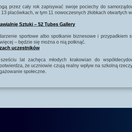
 mogą przez cały rok zapisywać swoje pociechy do samorząd
13 placówkach, w tym 11 nowoczesnych żłobkach otwartych w o
ialnię Sztuki – 52 Tubes Gallery
ydarzenie sportowe albo spotkanie biznesowe i przypadkiem
więcej – będzie się można o nią potknąć.
czach uczestników
sześciu lat zachęca młodych krakowian do współdecydo
twierdza, że uczniowie czują realny wpływ na szkolną rzeczy
ngażowanie społeczne.