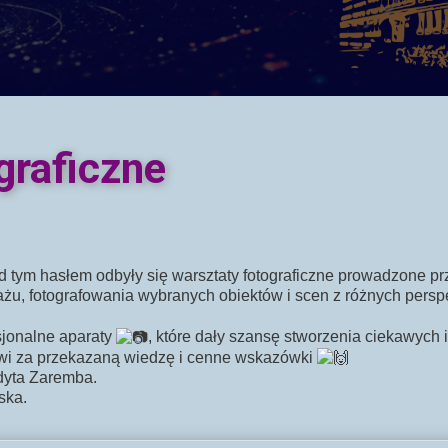
graficzne
od tym hasłem odbyły się warsztaty fotograficzne prowadzone 
rtażu, fotografowania wybranych obiektów i scen z różnych pe
sjonalne aparaty
, które dały szansę stworzenia ciekawych 
wi za przekazaną wiedzę i cenne wskazówki
dyta Zaremba.
ska.